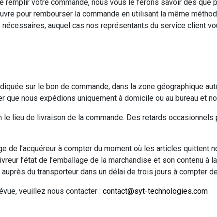
remplir votre commande, nous vous le ferons savoir dès que po
vre pour rembourser la commande en utilisant la même méthode q
re nécessaires, auquel cas nos représentants du service client v
indiquée sur le bon de commande, dans la zone géographique auto
er que nous expédions uniquement à domicile ou au bureau et no
on le lieu de livraison de la commande. Des retards occasionnels
rge de l’acquéreur à compter du moment où les articles quittent n
ivreur l’état de l’emballage de la marchandise et son contenu à 
 auprès du transporteur dans un délai de trois jours à compter de 
évue, veuillez nous contacter :
contact@syt-technologies.com