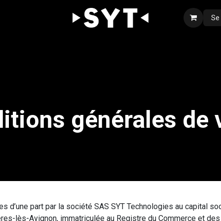
Se
Notre expertise
Boutique
Nous rejoindre
Contact
itions générales de 
s d’une part par la société SAS SYT Technologies au capital soc
ières-lès-Avignon, immatriculée au Registre du Commerce et de