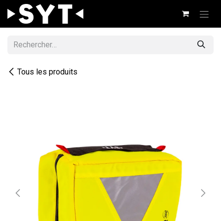
Se rendre au contenu
Tous les produits