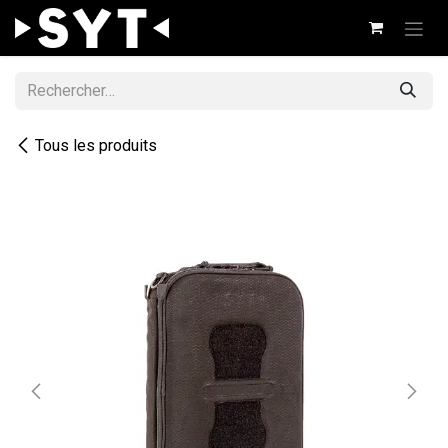
Se rendre au contenu
Tous les produits