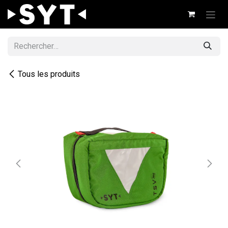
Se rendre au contenu
Tous les produits