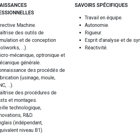
AISSANCES
SAVOIRS SPÉCIFIQUES
ESSIONNELLES
Travail en équipe.
irective Machine.
Autonomie.
îtrise des outils de
Rigueur.
imulation et de conception
Esprit d’analyse et de sy
oliworks, …).
Réactivité.
icro-mécanique, optronique et
écanique générale.
onnaissance des procédés de
brication (usinage, moule,
C, …).
aîtrise des procédures de
ests et montages.
ille technologique,
nnovations, R&D.
nglais (indépendant,
uivalent niveau B1).