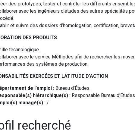
réer des prototypes, tester et contrôler les différents ensembl
llaborer avec les ingénieurs d’études des autres spécialités pou
rocédé.
ablir et suivre des dossiers d’homologation, certification, breveta
IORATION DES PRODUITS
ille technologique.
ollaborer avec le service Méthodes afin de rechercher les moyens
erformances des systèmes de production.
NSABILITÉS EXERCÉES ET LATITUDE D'ACTION
épartement de l’emploi :
Bureau d'Études.
esponsable(s) hiérarchique(s) :
Responsable Bureau d'Études
mploi(s) managé(s) :
/
ofil recherché