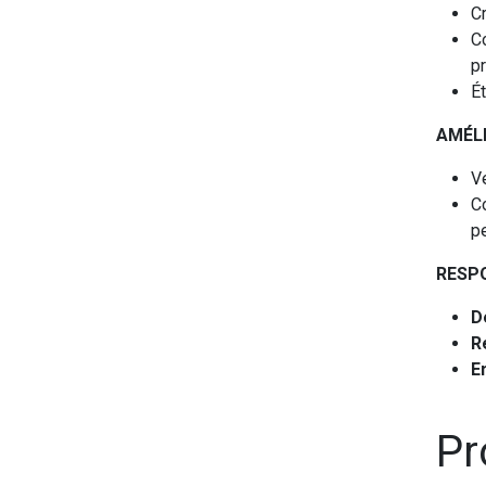
C
Co
p
Ét
AMÉL
Ve
C
p
RESPO
D
R
E
Pr