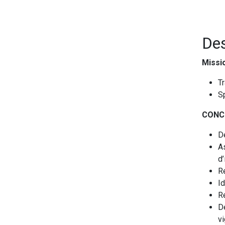
Des
Missio
T
S
CONC
Dé
A
d’
Ré
Id
R
Dé
vi