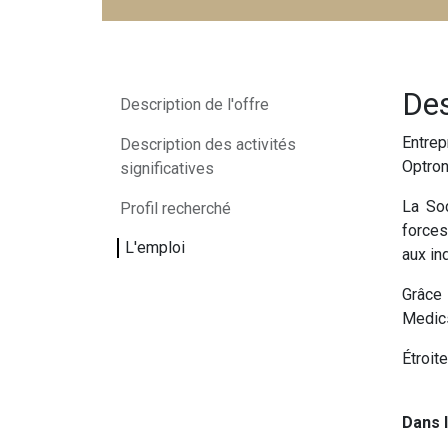
Des
Description de l'offre
Entre
Description des activités
Optron
significatives
La So
Profil recherché
forces
L'emploi
aux ind
Grâce 
Medics
Étroit
Dans 