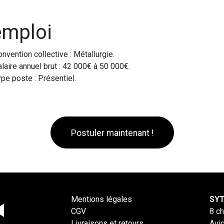
emploi
nvention collective : Métallurgie.
laire annuel brut : 42 000€ à 50 000€.
pe poste : Présentiel.
Postuler maintenant !
Mentions légales
SYT
CGV
8 c
Livraisons et retours
Avi