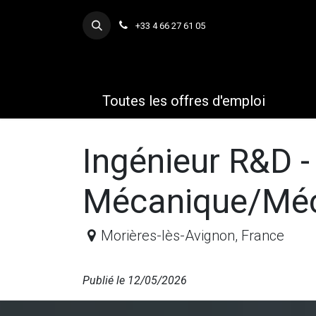
Se rendre au contenu
+33 4 66 27 61 05
Toutes les offres d'emploi
Ingénieur R&D -
Mécanique/Méc
Morières-lès-Avignon
,
France
Publié le 12/05/2026