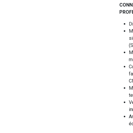
CONN
PROF
D
Ma
s
(S
M
m
C
fa
CN
M
t
Ve
i
A
éq