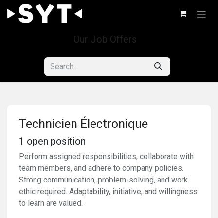
Skip to Content
Our Job Offers
Technicien Électronique
1
open position
Perform assigned responsibilities, collaborate with
team members, and adhere to company policies.
Strong communication, problem-solving, and work
ethic required. Adaptability, initiative, and willingness
to learn are valued.